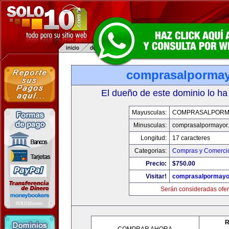
comprasalporma
El dueño de este dominio lo ha
Mayusculas:
COMPRASALPORM
Minusculas:
comprasalpormayor
Longitud:
17 caracteres
Categorias:
Compras y Comercio
Precio:
$750.00
Visitar!
comprasalpormayo
Serán consideradas ofer
R