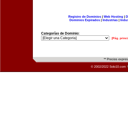
Registro de Dominios
|
Web Hosting
|
D
Dominios Expirados
|
Industrias
|
Indu
Categorías de Dominio:
[Pág. princi
** Precios expre
© 2002/2022 Solo10.com