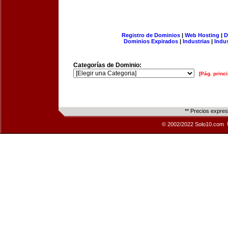
Registro de Dominios
|
Web Hosting
|
D
Dominios Expirados
|
Industrias
|
Indu
Categorías de Dominio:
[Pág. princi
** Precios expre
© 2002/2022 Solo10.com