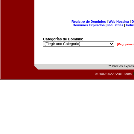
Registro de Dominios
|
Web Hosting
|
D
Dominios Expirados
|
Industrias
|
Indu
Categorías de Dominio:
[Pág. princi
** Precios expre
© 2002/2022 Solo10.com