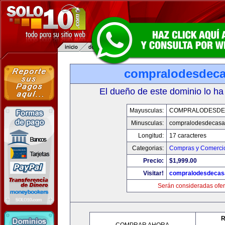
compralodesdec
El dueño de este dominio lo ha
Mayusculas:
COMPRALODESDE
Minusculas:
compralodesdecasa
Longitud:
17 caracteres
Categorias:
Compras y Comercio
Precio:
$1,999.00
Visitar!
compralodesdecas
Serán consideradas ofer
R