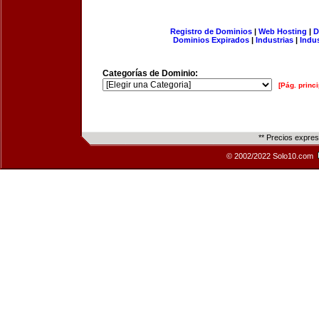
Registro de Dominios
|
Web Hosting
|
D
Dominios Expirados
|
Industrias
|
Indu
Categorías de Dominio:
[Pág. princi
** Precios expre
© 2002/2022 Solo10.com