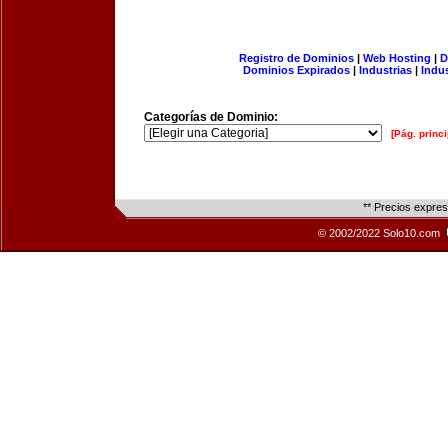
Registro de Dominios
|
Web Hosting
|
D
Dominios Expirados
|
Industrias
|
Indu
Categorías de Dominio:
[Pág. princi
** Precios expre
© 2002/2022 Solo10.com