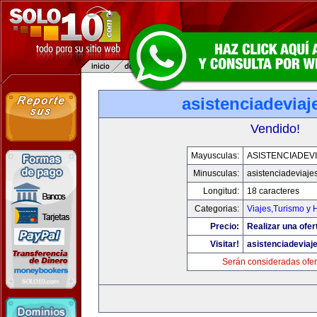
asistenciadevia
Vendido!
Mayusculas:
ASISTENCIADEV
Minusculas:
asistenciadeviaje
Longitud:
18 caracteres
Categorias:
Viajes,Turismo y
Precio:
Realizar una ofer
Visitar!
asistenciadeviaj
Serán consideradas ofer