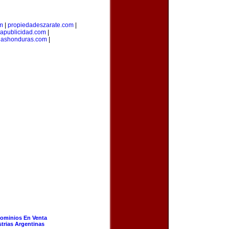
om
|
propiedadeszarate.com
|
iapublicidad.com
|
riashonduras.com
|
ominios En Venta
strias Argentinas