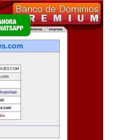
jes.com
IAJES.COM
s.com
 Hospedaje
ta!
es.com
tas