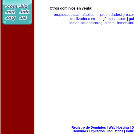
Otros dominios en venta:
propiedadessanrafael.com
|
propiedadestigre.c
deslizador.com
|
blogfamosos.com
|
gu
inmobiliariasnicaragua.com
|
inmobilia
Registro de Dominios
|
Web Hosting
|
D
Dominios Expirados
|
Industrias
|
Indu