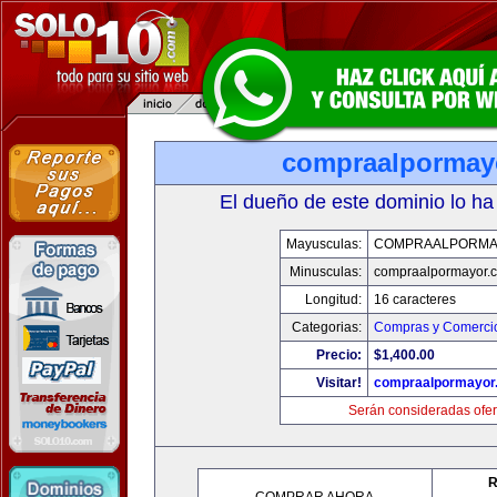
compraalpormay
El dueño de este dominio lo ha
Mayusculas:
COMPRAALPORMA
Minusculas:
compraalpormayor.
Longitud:
16 caracteres
Categorias:
Compras y Comercio
Precio:
$1,400.00
Visitar!
compraalpormayor
Serán consideradas ofer
R