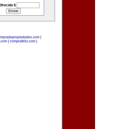
Ofrecido $
mpradepropiedades.com
|
a.com
|
comprafeliz.com
|