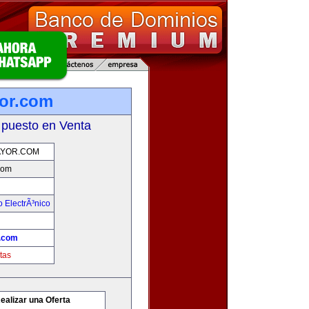
or.com
 puesto en Venta
YOR.COM
com
 ElectrÃ³nico
.com
tas
ealizar una Oferta